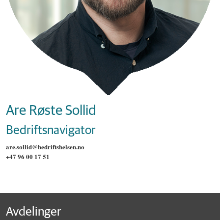
Are Røste Sollid
Bedriftsnavigator
are.sollid@bedriftshelsen.no
+47 96 00 17 51
Avdelinger