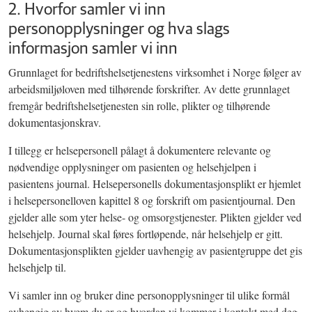
2. Hvorfor samler vi inn
personopplysninger og hva slags
informasjon samler vi inn
Grunnlaget for bedriftshelsetjenestens virksomhet i Norge følger av
arbeidsmiljøloven med tilhørende forskrifter. Av dette grunnlaget
fremgår bedriftshelsetjenesten sin rolle, plikter og tilhørende
dokumentasjonskrav.
I tillegg er helsepersonell pålagt å dokumentere relevante og
nødvendige opplysninger om pasienten og helsehjelpen i
pasientens journal. Helsepersonells dokumentasjonsplikt er hjemlet
i helsepersonelloven kapittel 8 og forskrift om pasientjournal. Den
gjelder alle som yter helse- og omsorgstjenester. Plikten gjelder ved
helsehjelp. Journal skal føres fortløpende, når helsehjelp er gitt.
Dokumentasjonsplikten gjelder uavhengig av pasientgruppe det gis
helsehjelp til.
Vi samler inn og bruker dine personopplysninger til ulike formål
avhengig av hvem du er og hvordan vi kommer i kontakt med deg.