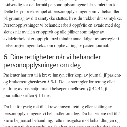
nødvendig for det formål personopplysningene ble samlet inn for.
Dette betyr for eksempel at personopplysninger som vi behandler
på grunnlag av ditt samtykke slettes, hvis du trekker ditt samtykke.
Personopplysninger vi behandler for å oppfylle en avtale med deg
slettes når avtalen er oppfylt og alle plikter som følger av
avtaleforholdet er oppfylt, med mindre annet følger av særregler i
helselovgivningen f.eks. om oppbevaring av pasientjournal.
6. Dine rettigheter når vi behandler
personopplysninger om deg
Pasienter har rett til å kreve innsyn eller kopi av journal, jf pasient-
og brukerrettighetsloven § 5-1. Det er særregler for retting eller
endring av pasientjournal i helsepersonelloven §§ 42-44, jf.
journalforskriften § 14 mv.
Du har for øvrig rett til å kreve innsyn, retting eller sletting av
personopplysningene vi behandler om deg. Du har videre rett til å
kreve begrenset behandling, rette innsigelse mot behandlingen og
kreve rett til dataportabilitet. Du kan lese mer om innholdet i disse