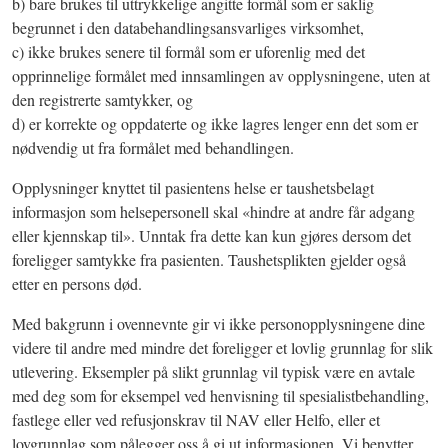
b) bare brukes til uttrykkelige angitte formål som er saklig
begrunnet i den databehandlingsansvarliges virksomhet,
c) ikke brukes senere til formål som er uforenlig med det
opprinnelige formålet med innsamlingen av opplysningene, uten at
den registrerte samtykker, og
d) er korrekte og oppdaterte og ikke lagres lenger enn det som er
nødvendig ut fra formålet med behandlingen.
Opplysninger knyttet til pasientens helse er taushetsbelagt
informasjon som helsepersonell skal «hindre at andre får adgang
eller kjennskap til». Unntak fra dette kan kun gjøres dersom det
foreligger samtykke fra pasienten. Taushetsplikten gjelder også
etter en persons død.
Med bakgrunn i ovennevnte gir vi ikke personopplysningene dine
videre til andre med mindre det foreligger et lovlig grunnlag for slik
utlevering. Eksempler på slikt grunnlag vil typisk være en avtale
med deg som for eksempel ved henvisning til spesialistbehandling,
fastlege eller ved refusjonskrav til NAV eller Helfo, eller et
lovgrunnlag som pålegger oss å gi ut informasjonen. Vi benytter