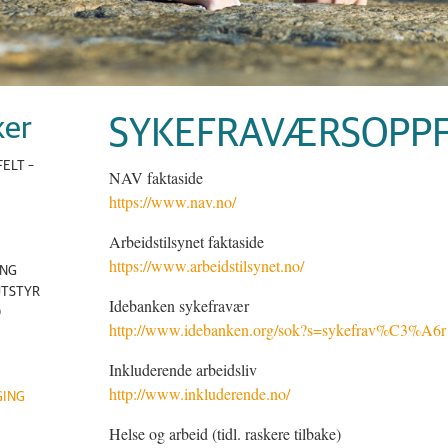
ker
SYKEFRAVÆRSOPP
ELT –
NAV faktaside
https://www.nav.no/
Arbeidstilsynet faktaside
https://www.arbeidstilsynet.no/
ING
UTSTYR
Idebanken sykefravær
D
http://www.idebanken.org/sok?s=sykefrav%C3%A6r
Inkluderende arbeidsliv
http://www.inkluderende.no/
GING
Helse og arbeid (tidl. raskere tilbake)