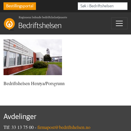
Bestillingsportal
Bedriftshelsen Herøya/Porsgrunn
Avdelinger
Tlf: 33 13 75 00 -
firmapost@bedriftshelsen.no