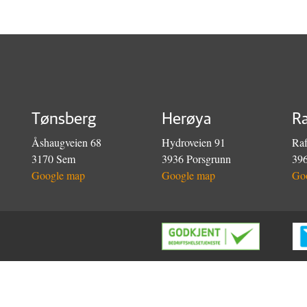
Tønsberg
Herøya
R
Åshaugveien 68
Hydroveien 91
Raf
3170 Sem
3936 Porsgrunn
396
Google map
Google map
Go