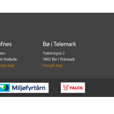
afnes
Bø i Telemark
nes
Valenvegen 2
6 Stathelle
3802 Bø i Telemark
ogle map
Google map