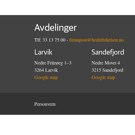
Avdelinger
Tlf: 33 13 75 00 -
firmapost@bedriftshelsen.no
Larvik
Sandefjord
Nedre Fritzøeg 1–3
Nedre Movei 4
3264 Larvik
3215 Sandefjord
Google map
Google map
Personvern