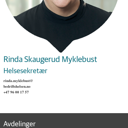
Rinda Skaugerud Myklebust
Helsesekretær
rinda.myklebust@
bedriftshelsen.no
+47 96 00 17 57
Avdelinger